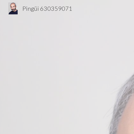
Pingüi 630359071
Sk