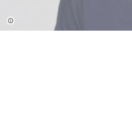
Page
Google Sites
Report abuse
updated
MES DE SEPTIEMBRE
MES DE
NOVIEMBRE